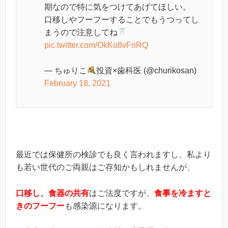
期なので特に気をつけてあげてほしい。
口移しやフーフーすることでもうつってし
まうので注意してね
pic.twitter.com/OkKo8vFnRQ
— ちゅりこ
投資×歯科医 (@churikosan)
February 18, 2021
最近では保健所の検診でも良く言われますし、私より
も若い世代のご両親はご存知かもしれませんが、
口移し
、
食器の共有
はご法度ですが、
食事を冷ますと
きのフーフー
も感染源になります。