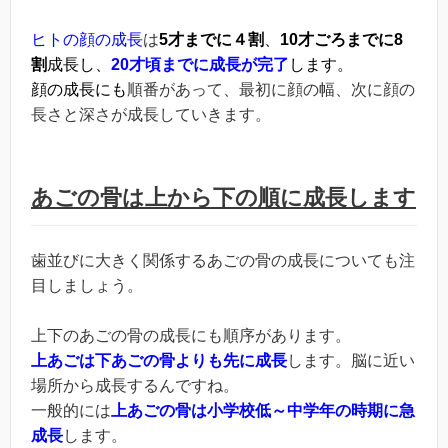
ヒトの顔の成長
は
5
才までに４割
、
10
才ごろまでに
8
割
成長し、
20
才頃までに成長が完了
します。
顔の成長にも
順番があって、最初に顔の幅、次に顔の
長さと深さが成長していきます。
あごの骨は上から下の順に成長します
歯並びに大きく関係するあごの骨の成長についても注
目しましょう。
上下のあごの骨の成長にも順序があります。
上あごは下あごの骨よりも先に成長
します。脳に近い
場所から成長するんですね。
一般的には
上あごの骨は小学校低～中学年の時期に急
成長
します。