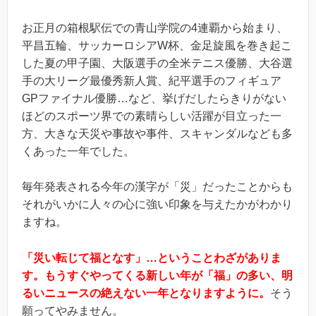
お正月の箱根駅伝での青山学院の4連覇から始まり、
平昌五輪、サッカーロシアW杯、金足旋風を巻き起こ
した夏の甲子園、大阪選手の全米テニス優勝、大谷選
手の大リーグ最優秀新人賞、紀平選手のフィギュア
GPファイナル優勝…など、挙げだしたらきりがない
ほどのスポーツ界での素晴らしい活躍が目立った一
方、大きな天災や事故や事件、スキャンダルなども多
くあった一年でした。
毎年発表される今年の漢字が「災」だったことからも
それがいかに人々の心に強い印象を与えたかがわかり
ますね。
「災い転じて福となす」…ということわざがありま
す。もうすぐやってくる新しい年が「福」の多い、明
るいニュースの絶えない一年となりますように。
そう
願ってやみません。