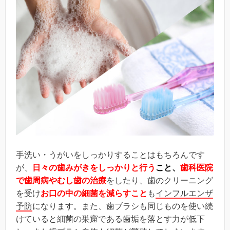
手洗い・うがいをしっかりすることはもちろんです
が、
日々の歯みがきをしっかりと行う
こと、
歯科医院
で歯周病やむし歯の治療
をしたり、歯のクリーニング
を受け
お口の中の細菌を減らすこと
も
インフルエンザ
予防
になります。また、歯ブラシも同じものを使い続
けていると細菌の巣窟である歯垢を落とす力が低下