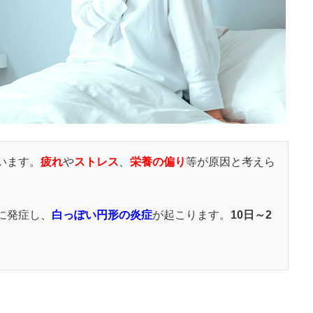
います。
疲れ
や
ストレス
、
栄養の偏り
等が原因と考えら
に発症し、
白っぽい円形
の炎症
が起こります。
10日～2