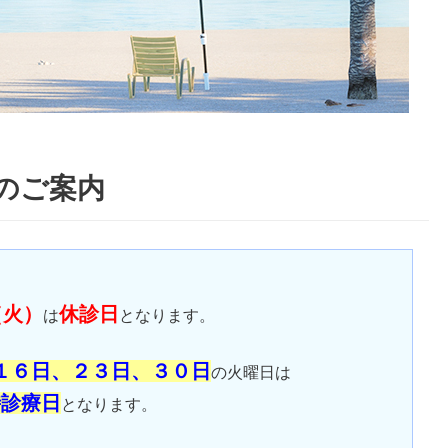
のご案内
（火）
休診日
は
となります。
１６日、２３日、３０日
の火曜日は
時診療日
となります。