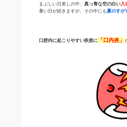
まぶしい日差しの中、
真っ青な空の白い
入
暑い日が続きますが、その中にも
夏のすが
「
口内炎
」
口腔内
に起こりやすい疾患に