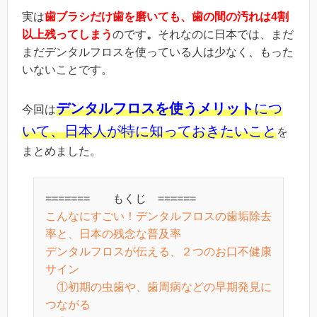
実は
歯ブラシだけ歯を磨いても、歯の間の汚れは
4
割
以上残ってしまう
のです
。
それなのに日本では、まだ
まだデンタルフロスを使っている人は少なく、もった
いないことです。
デンタルフロスを使うメリット
につ
今回は
いて、日本人が特に知っておきたいこと
を
まとめました。
======= もくじ ======
こんなにすごい！デンタルフロスの歯垢除去
率と、日本の残念な普及率
デンタルフロスが伝える、２つのお口不健康
サイン
①初期の虫歯や、歯周病などの早期発見に
つながる