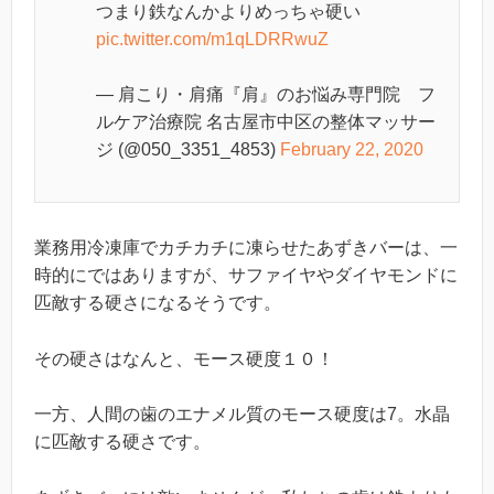
つまり鉄なんかよりめっちゃ硬い
pic.twitter.com/m1qLDRRwuZ
— 肩こり・肩痛『肩』のお悩み専門院 フ
ルケア治療院 名古屋市中区の整体マッサー
ジ (@050_3351_4853)
February 22, 2020
業務用冷凍庫でカチカチに凍らせたあずきバーは、一
時的にではありますが、サファイヤやダイヤモンドに
匹敵する硬さになるそうです。
その硬さはなんと、モース硬度１０！
一方、人間の歯のエナメル質のモース硬度は7。水晶
に匹敵する硬さです。