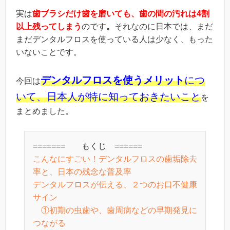
実は
歯ブラシだけ歯を磨いても、歯の間の汚れは
4
割
以上残ってしまう
のです
。
それなのに日本では、まだ
まだデンタルフロスを使っている人は少なく、もった
いないことです。
デンタルフロスを使うメリット
につ
今回は
いて、日本人が特に知っておきたいこと
を
まとめました。
======= もくじ ======
こんなにすごい！デンタルフロスの歯垢除去
率と、日本の残念な普及率
デンタルフロスが伝える、２つのお口不健康
サイン
①初期の虫歯や、歯周病などの早期発見に
つながる